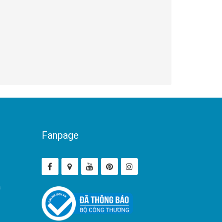
Fanpage
ả