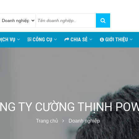
ỊCH VỤ
CÔNG CỤ
CHIA SẺ
GIỚI THIỆU
NG TY CƯỜNG THỊNH PO
Trang chủ
Doanh nghiệp