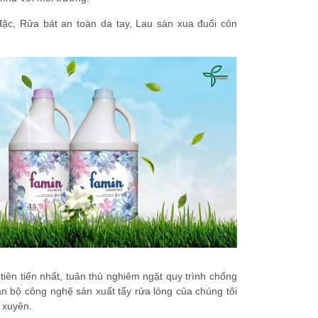
ặc, Rửa bát an toàn da tay, Lau sàn xua đuổi côn
ên tiến nhất, tuân thủ nghiêm ngặt quy trình chống
àn bộ công nghệ sản xuất tẩy rửa lỏng của chúng tôi
 xuyên.