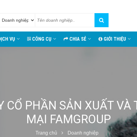
ỊCH VỤ
CÔNG CỤ
CHIA SẺ
GIỚI THIỆU
Y CỔ PHẦN SẢN XUẤT VÀ
MẠI FAMGROUP
Trang chủ
Doanh nghiệp