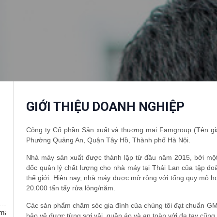
GIỚI THIỆU DOANH NGHIỆP
Công ty Cổ phần Sản xuất và thương mại Famgroup (Tên gia
Phường Quảng An, Quận Tây Hồ, Thành phố Hà Nội.
Nhà máy sản xuất được thành lập từ đầu năm 2015, bởi mộ
đốc quản lý chất lượng cho nhà máy tại Thái Lan của tập đ
thế giới. Hiện nay, nhà máy được mở rộng với tổng quy mô 
20.000 tấn tẩy rửa lỏng/năm.
Các sản phẩm chăm sóc gia đình của chúng tôi đạt chuẩn GMP,
 mại Famgroup
bảo vệ được từng sợi vải, quần áo và an toàn với da tay cũng