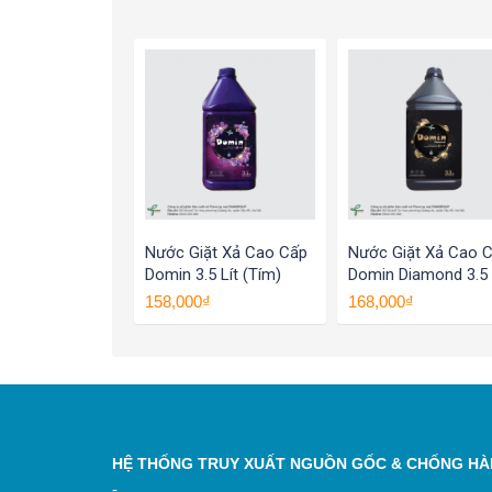
Nước Giặt Xả Cao Cấp
Nước Giặt Xả Cao 
Domin 3.5 Lít (tím)
Domin Diamond 3.5 
(đen)
158,000₫
168,000₫
HỆ THỐNG TRUY XUẤT NGUỒN GỐC & CHỐNG HÀN
-