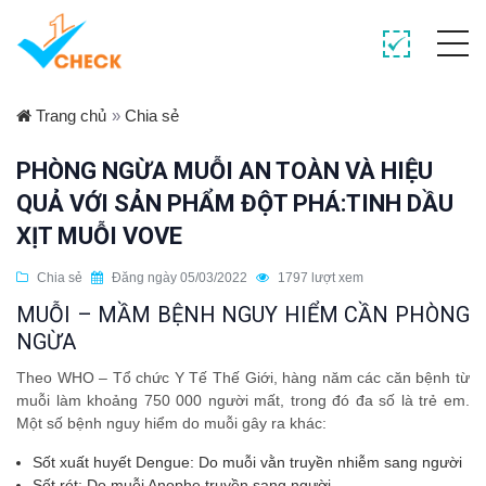
Trang chủ
»
Chia sẻ
PHÒNG NGỪA MUỖI AN TOÀN VÀ HIỆU
QUẢ VỚI SẢN PHẨM ĐỘT PHÁ:TINH DẦU
XỊT MUỖI VOVE
Chia sẻ
Đăng ngày 05/03/2022
1797 lượt xem
MUỖI – MẦM BỆNH NGUY HIỂM CẦN PHÒNG
NGỪA
Theo WHO – Tổ chức Y Tế Thế Giới, hàng năm các căn bệnh từ
muỗi làm khoảng 750 000 người mất, trong đó đa số là trẻ em.
Một số bệnh nguy hiểm do muỗi gây ra khác:
Sốt xuất huyết Dengue: Do muỗi vằn truyền nhiễm sang người
Sốt rét: Do muỗi Anophe truyền sang người