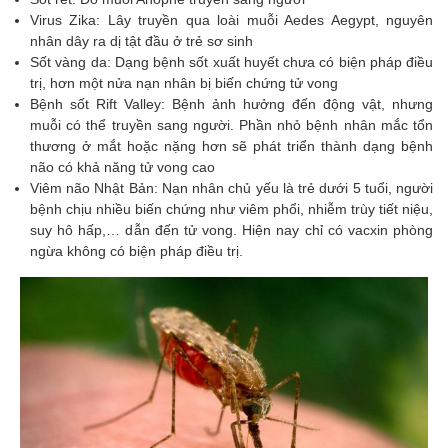
Virus Zika: Lây truyền qua loài muỗi Aedes Aegypt, nguyên
nhân dây ra dị tật đầu ở trẻ sơ sinh
Sốt vàng da: Dạng bệnh sốt xuất huyết chưa có biện pháp điều
trị, hơn một nửa nạn nhân bị biến chứng tử vong
Bệnh sốt Rift Valley: Bệnh ảnh hưởng đến động vật, nhưng
muỗi có thể truyền sang người. Phần nhỏ bệnh nhân mắc tổn
thương ở mắt hoặc nặng hơn sẽ phát triển thành dạng bệnh
não có khả năng tử vong cao
Viêm não Nhật Bản: Nạn nhân chủ yếu là trẻ dưới 5 tuổi, người
bệnh chịu nhiều biến chứng như viêm phổi, nhiễm trùy tiết niệu,
suy hô hấp,… dẫn đến tử vong. Hiện nay chỉ có vacxin phòng
ngừa không có biện pháp điều trị.