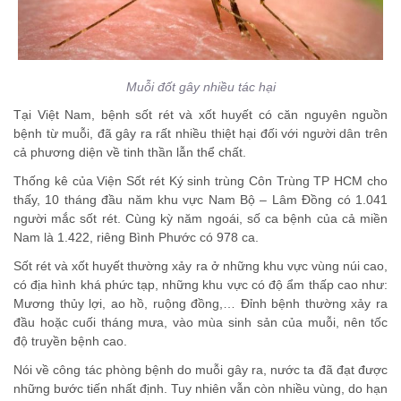
Muỗi đốt gây nhiều tác hại
Tại Việt Nam, bệnh sốt rét và xốt huyết có căn nguyên nguồn
bệnh từ muỗi, đã gây ra rất nhiều thiệt hại đối với người dân trên
cả phương diện về tinh thần lẫn thể chất.
Thống kê của Viện Sốt rét Ký sinh trùng Côn Trùng TP HCM cho
thấy, 10 tháng đầu năm khu vực Nam Bộ – Lâm Đồng có 1.041
người mắc sốt rét. Cùng kỳ năm ngoái, số ca bệnh của cả miền
Nam là 1.422, riêng Bình Phước có 978 ca.
Sốt rét và xốt huyết thường xảy ra ở những khu vực vùng núi cao,
có địa hình khá phức tạp, những khu vực có độ ẩm thấp cao như:
Mương thủy lợi, ao hồ, ruộng đồng,… Đỉnh bệnh thường xảy ra
đầu hoặc cuối tháng mưa, vào mùa sinh sản của muỗi, nên tốc
độ truyền bệnh cao.
Nói về công tác phòng bệnh do muỗi gây ra, nước ta đã đạt được
những bước tiến nhất định. Tuy nhiên vẫn còn nhiều vùng, do hạn