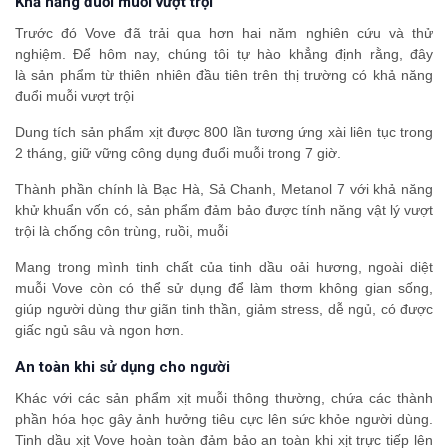
Khả năng đuổi muỗi vượt trội
Trước đó Vove đã trải qua hơn hai năm nghiên cứu và thử
nghiệm. Để hôm nay, chúng tôi tự hào khẳng định rằng, đây
là sản phẩm từ thiên nhiên đầu tiên trên thị trường có khả năng
đuổi muỗi vượt trội
Dung tích sản phẩm xịt được 800 lần tương ứng xài liên tục trong
2 tháng, giữ vững công dụng đuổi muỗi trong 7 giờ.
Thành phần chính là Bạc Hà, Sả Chanh, Metanol 7 với khả năng
khử khuẩn vốn có, sản phẩm đảm bảo được tính năng vật lý vượt
trội là chống côn trùng, ruồi, muỗi
Mang trong mình tinh chất của tinh dầu oải hương, ngoài diệt
muỗi Vove còn có thể sử dụng để làm thơm không gian sống,
giúp người dùng thư giãn tinh thần, giảm stress, dễ ngủ, có được
giấc ngủ sâu và ngon hơn.
An toàn khi sử dụng cho người
Khác với các sản phẩm xịt muỗi thông thường, chứa các thành
phần hóa học gây ảnh hưởng tiêu cực lên sức khỏe người dùng.
Tinh dầu xịt Vove hoàn toàn đảm bảo an toàn khi xịt trực tiếp lên