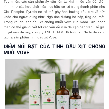
Tuy nhiên, các sản phẩm ấy vẫn tồn tại khá nhiều vấn đề, điển
hình như các hợp chất hóa học hữu cơ có trong thành phần như
Clo, Photpho, Pyrethrine có thể gây ảnh hưởng tiêu cực về sức
khỏe cho người dùng như: Ngộ độc đường hô hấp, ứng da, mắt.
Trong khi đó, tinh dầu xịt chống muỗi Vove của Nada Oils, hoàn
toàn có thể giải quyết tốt các vấn đề vừa đề cập bên trên. Để giải
quyết vấn đề này, công ty TNHH TM & DV tinh dầu Nada đã sáng
tạo ra sản phẩm Tinh dầu xịt Vove.
ĐIỂM NỔI BẬT CỦA TINH DẦU XỊT CHỐNG
MUỖI VOVE