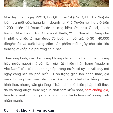
Mới đây nhất, ngày 22/10, Đội QLTT số 14 (Cục QLTT Hà Nội) đã
kiểm tra một cửa hàng kinh doanh tại Phú Xuyên và thu giữ trên
1.200 chiếc túi “mượn” các thương hiệu lớn như Gucci, Louis
Vuiton, Moschino, Dior, Charles & Keith, YSL, Chanel… Đáng chú
ý, những chiếc túi này được đổ buôn chỉ với giá từ 30 - 40.000
đồng/chiếc và xuất hàng trăm sản phẩm mỗi ngày cho các tiểu
thương ở khắp địa phương cả nước.
Theo ông Linh, các đối tượng không chỉ làm giả hàng hóa thương
hiệu nước ngoài mà còn làm giả rất nhiều nhãn hàng “made in
Viet Nam” của các doanh nghiệp trong nước có uy tín với quy mô
ngày càng lớn và phổ biến. “Tình trạng gian lận nhãn mác, giả
mạo thương hiệu mặc dù được kiểm soát chặt chẽ bằng nhiều
hình thức nhưng vẫn gia tăng. Thậm chí, một biện pháp thiết thực
đã và đang được thực hiện là dán tem kiểm soát,
tem chống giả
,
tem truy xuất nguồn gốc xuất xứ…cũng lại bị làm giả” - ông Linh
nhấn mạnh.
Còn nhiều khó khăn và rào cản