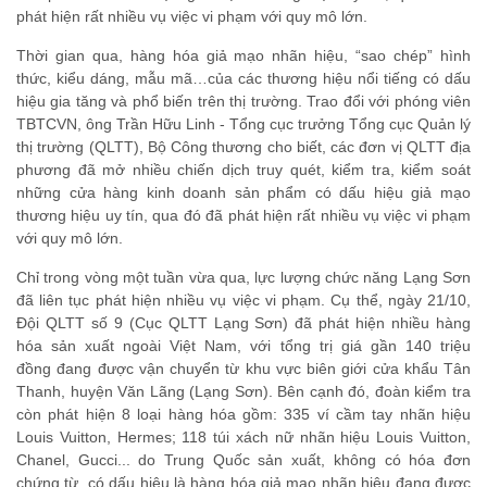
phát hiện rất nhiều vụ việc vi phạm với quy mô lớn.
Thời gian qua, hàng hóa giả mạo nhãn hiệu, “sao chép” hình
thức, kiểu dáng, mẫu mã…của các thương hiệu nổi tiếng có dấu
hiệu gia tăng và phổ biến trên thị trường. Trao đổi với phóng viên
TBTCVN, ông Trần Hữu Linh - Tổng cục trưởng Tổng cục Quản lý
thị trường (QLTT), Bộ Công thương cho biết, các đơn vị QLTT địa
phương đã mở nhiều chiến dịch truy quét, kiểm tra, kiểm soát
những cửa hàng kinh doanh sản phẩm có dấu hiệu giả mạo
thương hiệu uy tín, qua đó đã phát hiện rất nhiều vụ việc vi phạm
với quy mô lớn.
Chỉ trong vòng một tuần vừa qua, lực lượng chức năng Lạng Sơn
đã liên tục phát hiện nhiều vụ việc vi phạm. Cụ thể, ngày 21/10,
Đội QLTT số 9 (Cục QLTT Lạng Sơn) đã phát hiện nhiều hàng
hóa sản xuất ngoài Việt Nam, với tổng trị giá gần 140 triệu
đồng đang được vận chuyển từ khu vực biên giới cửa khẩu Tân
Thanh, huyện Văn Lãng (Lạng Sơn). Bên cạnh đó, đoàn kiểm tra
còn phát hiện 8 loại hàng hóa gồm: 335 ví cầm tay nhãn hiệu
Louis Vuitton, Hermes; 118 túi xách nữ nhãn hiệu Louis Vuitton,
Chanel, Gucci... do Trung Quốc sản xuất, không có hóa đơn
chứng từ, có dấu hiệu là hàng hóa giả mạo nhãn hiệu đang được