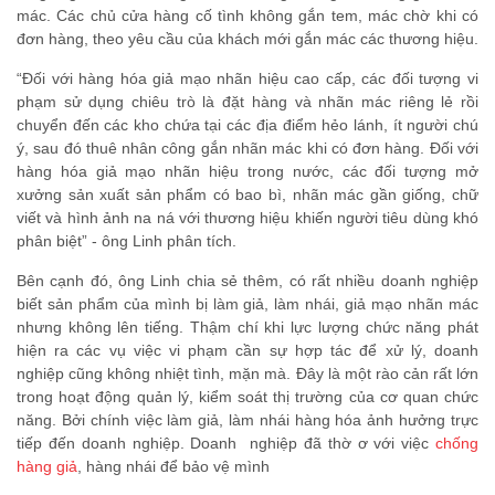
mác. Các chủ cửa hàng cố tình không gắn tem, mác chờ khi có
đơn hàng, theo yêu cầu của khách mới gắn mác các thương hiệu.
“Đối với hàng hóa giả mạo nhãn hiệu cao cấp, các đối tượng vi
phạm sử dụng chiêu trò là đặt hàng và nhãn mác riêng lẻ rồi
chuyển đến các kho chứa tại các địa điểm hẻo lánh, ít người chú
ý, sau đó thuê nhân công gắn nhãn mác khi có đơn hàng. Đối với
hàng hóa giả mạo nhãn hiệu trong nước, các đối tượng mở
xưởng sản xuất sản phẩm có bao bì, nhãn mác gần giống, chữ
viết và hình ảnh na ná với thương hiệu khiến người tiêu dùng khó
phân biệt” - ông Linh phân tích.
Bên cạnh đó, ông Linh chia sẻ thêm, có rất nhiều doanh nghiệp
biết sản phẩm của mình bị làm giả, làm nhái, giả mạo nhãn mác
nhưng không lên tiếng. Thậm chí khi lực lượng chức năng phát
hiện ra các vụ việc vi phạm cần sự hợp tác để xử lý, doanh
nghiệp cũng không nhiệt tình, mặn mà. Đây là một rào cản rất lớn
trong hoạt động quản lý, kiểm soát thị trường của cơ quan chức
năng. Bởi chính việc làm giả, làm nhái hàng hóa ảnh hưởng trực
tiếp đến doanh nghiệp. Doanh nghiệp đã thờ ơ với việc
chống
hàng giả
, hàng nhái để bảo vệ mình