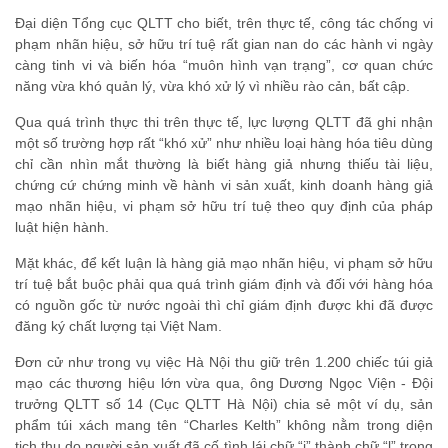
Đại diện Tổng cục QLTT cho biết, trên thực tế, công tác chống vi
phạm nhãn hiệu, sở hữu trí tuệ rất gian nan do các hành vi ngày
càng tinh vi và biến hóa “muôn hình vạn trạng”, cơ quan chức
năng vừa khó quản lý, vừa khó xử lý vì nhiều rào cản, bất cập.
Qua quá trình thực thi trên thực tế, lực lượng QLTT đã ghi nhận
một số trường hợp rất “khó xử” như nhiều loại hàng hóa tiêu dùng
chỉ cần nhìn mắt thường là biết hàng giả nhưng thiếu tài liệu,
chứng cứ chứng minh về hành vi sản xuất, kinh doanh hàng giả
mạo nhãn hiệu, vi phạm sở hữu trí tuệ theo quy định của pháp
luật hiện hành.
Mặt khác, để kết luận là hàng giả mạo nhãn hiệu, vi phạm sở hữu
trí tuệ bắt buộc phải qua quá trình giám định và đối với hàng hóa
có nguồn gốc từ nước ngoài thì chỉ giám định được khi đã được
đăng ký chất lượng tại Việt Nam.
Đơn cử như trong vụ việc Hà Nội thu giữ trên 1.200 chiếc túi giả
mạo các thương hiệu lớn vừa qua, ông Dương Ngọc Viện - Đội
trưởng QLTT số 14 (Cục QLTT Hà Nội) chia sẻ một ví dụ, sản
phẩm túi xách mang tên “Charles Kelth” không nằm trong diện
tịch thu do người sản xuất đã cố tình lái chữ “i” thành chữ “l” trong