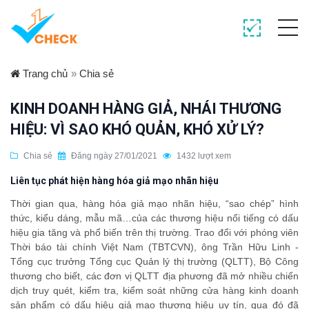
Trang chủ
»
Chia sẻ
KINH DOANH HÀNG GIẢ, NHÁI THƯƠNG
HIỆU: VÌ SAO KHÓ QUẢN, KHÓ XỬ LÝ?
Chia sẻ
Đăng ngày 27/01/2021
1432 lượt xem
Liên tục phát hiện hàng hóa giả mạo nhãn hiệu
Thời gian qua, hàng hóa giả mạo nhãn hiệu, “sao chép” hình
thức, kiểu dáng, mẫu mã…của các thương hiệu nổi tiếng có dấu
hiệu gia tăng và phổ biến trên thị trường. Trao đổi với phóng viên
Thời báo tài chính Việt Nam (TBTCVN), ông Trần Hữu Linh -
Tổng cục trưởng Tổng cục Quản lý thị trường (QLTT), Bộ Công
thương cho biết, các đơn vị QLTT địa phương đã mở nhiều chiến
dịch truy quét, kiểm tra, kiểm soát những cửa hàng kinh doanh
sản phẩm có dấu hiệu giả mạo thương hiệu uy tín, qua đó đã