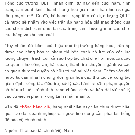
Tổng cục trưởng QLTT nhận định, từ nay đến cuối năm, tình
trạng sản xuất, kinh doanh hàng hoá giả mạo nhãn hiệu sẽ gia
tăng mạnh mẽ. Do đó, kế hoạch trọng tâm của lực lượng QLTT
cả nước sẽ nhằm vào việc trấn áp hàng hóa giả mạo thông qua
các chiến dịch càn quét tại các trung tâm thương mại, các chợ,
cửa hàng và khu sản xuất.
“Tuy nhiên, để kiểm soát hiệu quả thị trường hàng hóa, trấn áp
được các hàng hóa vi phạm thì bên cạnh nỗ lực của các lực
lượng chuyên trách còn cần sự hợp tác chặt chẽ hơn nữa của các
cơ quan như công an, hải quan, thanh tra chuyên ngành và các
cơ quan thực thi quyền sở hữu trí tuệ tại Việt Nam. Thêm vào đó,
nước ta cần nhanh chóng đơn giản hóa các thủ tục về công tác
giám định, công tác điều tra, xử lý các hành vi xâm phạm quyền
sở hữu trí tuệ, tránh tình trạng chồng chéo và kéo dài việc xử lý
các vụ việc vi phạm" - ông Linh nhấn mạnh./.
Vấn đề
chống hàng giả
, hàng nhái hiện nay vẫn chưa được hiệu
quả. Do đó, doanh nghiệp và người tiêu dùng cần phải lên tiếng
để bảo vệ chính mình.
Nguồn: Thời báo tài chính Việt Nam