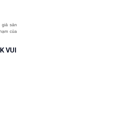
 giả sản
phạm của
K VUI