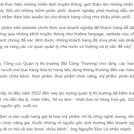
i thực hiện những chiến dịch truyền thông, giới thiệu tên những nhã
ty. Đối với những kênh phân phối, doanh nghiệp phải hướng dẫn n
hái nhằm đảm bảo quyền lợi cho khách hàng cũng như khâu phân phối.
 sản phẩm trên website chính thức của doanh nghiệp để khách hàng dễ 
ng qua những kênh truyền thông như hotline fanpage, website của cô
nhanh chóng để xác định được những khách hàng đã mua phải sản phẩ
g và cùng các cơ quan quản lý nhà nước có hướng xử lý vấn đề này”,
 Tổng cục Quản lý thị trường (Bộ Công Thương) cho rằng, các hàn
 ra với mọi loại hàng hóa từ hàng tiêu dùng thông thường đến các hà
 Thuốc chữa bệnh, thực phẩm, thực phẩm chức năng, mỹ phẩm, phân bó
thấy, từ đầu năm 2022 đến nay lực lượng quản lý thị trường đã kiểm tra
 chỉ dẫn địa lý, nhãn hiệu, 34 vụ tem - nhãn bao bì hàng hoá giả, 1
 nguồn gốc, xuất xứ.
, đơn vị sản xuất hàng giả là hoá mỹ phẩm chỉ là công nghệ xoong nồ
ẩm chức năng giả, thuốc không rõ nguồn gốc ảnh hưởng đến doanh ng
ấy đi cơ hội về sức khoẻ, chữa bệnh”, ông Nguyễn Đức Lê nhấn mạnh.