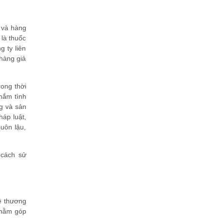
 và hàng
 là thuốc
 ty liên
 hàng giả
rong thời
nắm tình
ng và sản
háp luật,
uôn lậu,
 cách sử
ệ thương
nhằm góp