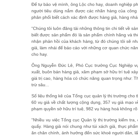
Để tự bảo vệ mình, ông Lộc cho hay, doanh nghiệp phả
người tiêu dùng nắm được các nhãn hàng của công 
phân phối biết cách xác định được hàng giả, hàng n
“Chúng tôi luôn đăng tải những thông tin chi tiết về
biết được sản phẩm đó là sản phẩm chính hãng và thô
nhận phản hồi của khách hàng, từ đó chúng tôi sẽ 
giả, làm nhái để báo cáo với những cơ quan chức năn
cho hay.
Ông Nguyễn Đức Lê, Phó Cục trưởng Cục Nghiệp vụ,
xuất, buôn bán hàng giả, xâm phạm sở hữu trí tuệ xảy
giá trị cao, hàng hóa có chức năng quan trọng như:
trừ sâu...
Số liệu thống kê của Tổng cục quản lý thị trường cho 
60 vụ giả về chất lượng cộng dụng, 357 vụ giả mạo về
phạm quyền sở hữu trí tuệ, 982 vụ hàng hoá không rõ
“Nhiều vụ việc Tổng cục Quản lý thị trường kiểm tra
quấy. Hàng giả nói chung như túi xách giả, thực ph
ăn chân chính, ảnh hưởng đến sức khoẻ người dân, l