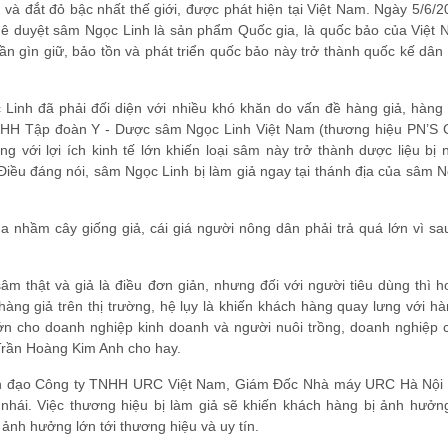
và đắt đỏ bậc nhất thế giới, được phát hiện tại Việt Nam. Ngày 5/6/
 duyệt sâm Ngọc Linh là sản phẩm Quốc gia, là quốc bảo của Việt N
n gìn giữ, bảo tồn và phát triển quốc bảo này trở thành quốc kế dân
Linh đã phải đối diện với nhiều khó khăn do vấn đề hàng giả, hàng 
NHH Tập đoàn Y - Dược sâm Ngọc Linh Việt Nam (thương hiệu PN’S
 với lợi ích kinh tế lớn khiến loại sâm này trở thành dược liệu bị 
. Điều đáng nói, sâm Ngọc Linh bị làm giả ngay tại thánh địa của sâm 
 nhầm cây giống giả, cái giá người nông dân phải trả quá lớn vì sa
sâm thật và giả là điều đơn giản, nhưng đối với người tiêu dùng thì 
àng giả trên thị trường, hệ lụy là khiến khách hàng quay lưng với h
lớn cho doanh nghiệp kinh doanh và người nuôi trồng, doanh nghiệp c
 Trần Hoàng Kim Anh cho hay.
nh đạo Công ty TNHH URC Việt Nam, Giám Đốc Nhà máy URC Hà Nội 
nhái. Việc thương hiệu bị làm giả sẽ khiến khách hàng bị ảnh hưởng
ảnh hưởng lớn tới thương hiệu và uy tín.