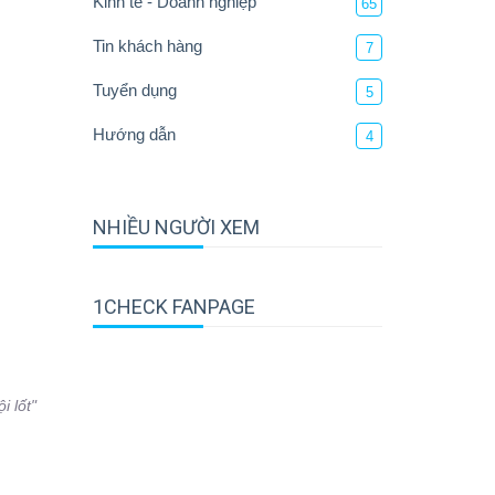
Kinh tế - Doanh nghiệp
65
Tin khách hàng
7
Tuyển dụng
5
Hướng dẫn
4
NHIỀU NGƯỜI XEM
1CHECK FANPAGE
 lốt"