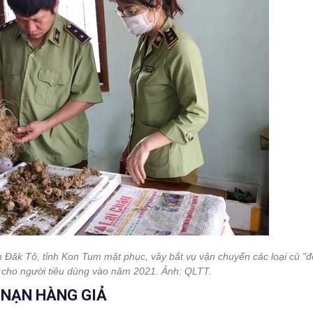
ăk Tô, tỉnh Kon Tum mật phục, vây bắt vụ vận chuyển các loại củ "đội
cho người tiêu dùng vào năm 2021. Ảnh: QLTT.
 NẠN HÀNG GIẢ