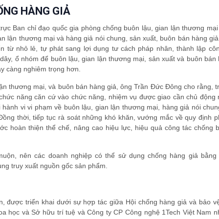
ỐNG HÀNG GIẢ
c Ban chỉ đạo quốc gia phòng chống buôn lậu, gian lận thương mại
an lận thương mại và hàng giả nói chung, sản xuất, buôn bán hàng giả
 từ nhỏ lẻ, tự phát sang lợi dụng tư cách pháp nhân, thành lập công
 dây, ổ nhóm để buôn lậu, gian lận thương mại, sản xuất và buôn bán
gày càng nghiêm trọng hơn.
lận thương mại, và buôn bán hàng giả, ông Trần Đức Đông cho rằng, t
g chức năng căn cứ vào chức năng, nhiệm vụ được giao cần chủ động 
ọi hành vi vi phạm về buôn lậu, gian lận thương mại, hàng giả nói chu
Đồng thời, tiếp tục rà soát những khó khăn, vướng mắc về quy định p
ớc hoàn thiện thể chế, nâng cao hiệu lực, hiệu quả công tác chống b
 muộn, nên các doanh nghiệp có thể sử dụng chống hàng giả bằng
ùng truy xuất nguồn gốc sản phẩm.
n, được triển khai dưới sự hợp tác giữa Hội chống hàng giả và bảo v
Khoa học và Sở hữu trí tuệ và Công ty CP Công nghệ 1Tech Việt Nam 