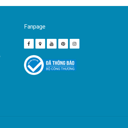
Fanpage
ả