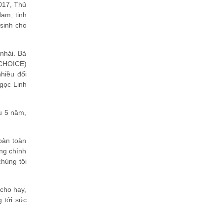
2017, Thủ
am, tinh
 sinh cho
nhái. Bà
 CHOICE)
nhiều đối
Ngọc Linh
u 5 năm,
hoàn toàn
àng chính
húng tôi
cho hay,
 tới sức