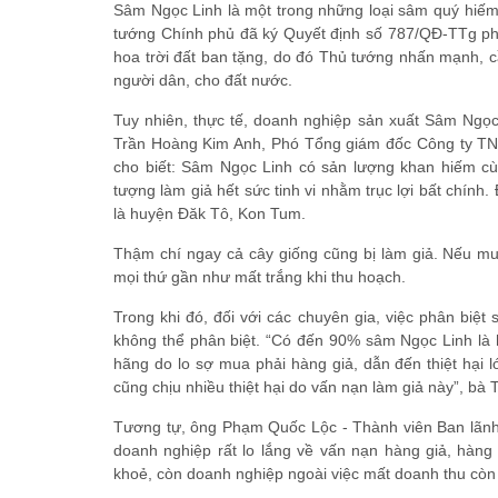
Sâm Ngọc Linh là một trong những loại sâm quý hiếm 
tướng Chính phủ đã ký Quyết định số 787/QĐ-TTg phê
hoa trời đất ban tặng, do đó Thủ tướng nhấn mạnh, cầ
người dân, cho đất nước.
Tuy nhiên, thực tế, doanh nghiệp sản xuất Sâm Ngọc 
Trần Hoàng Kim Anh, Phó Tổng giám đốc Công ty T
cho biết: Sâm Ngọc Linh có sản lượng khan hiếm cùng
tượng làm giả hết sức tinh vi nhằm trục lợi bất chính
là huyện Đăk Tô, Kon Tum.
Thậm chí ngay cả cây giống cũng bị làm giả. Nếu mua
mọi thứ gần như mất trắng khi thu hoạch.
Trong khi đó, đối với các chuyên gia, việc phân biệt 
không thể phân biệt. “Có đến 90% sâm Ngọc Linh là h
hãng do lo sợ mua phải hàng giả, dẫn đến thiệt hại 
cũng chịu nhiều thiệt hại do vấn nạn làm giả này”, bà
Tương tự, ông Phạm Quốc Lộc - Thành viên Ban lã
doanh nghiệp rất lo lắng về vấn nạn hàng giả, hàng 
khoẻ, còn doanh nghiệp ngoài việc mất doanh thu còn 