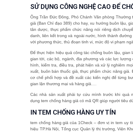
SỬ DỤNG CÔNG NGHỆ CAO ĐỂ CH
Ông Trần Đức Đông, Phó Chánh Văn phòng Thường trự
giả (Ban Chỉ đạo 389) cho hay, xu hướng buôn lậu, gi
tân dược, thực phẩm chức năng nói riêng dịch chuyển
danh, liên kết trong và ngoài nước, hình thành đường
với phương thức, thủ đoạn tinh vi, mức độ vi phạm n
Để thực hiện hiệu quả công tác chống buôn lậu, gian 
gian tới, các bộ, ngành, địa phương và các lực lượn
hình, kiểm tra, điều tra, phát hiện và xử lý nghiêm m
xuất, buôn bán thuốc giả, thực phẩm chức năng giả. 
cơ chế phối hợp và đề xuất các kiến nghị để từng bư
gian lận thương mại và hàng giả….
Các nhà sản xuất phải tự cứu mình trước khi quá
dụng tem chống hàng giả có mã QR giúp người tiêu d
IN TEM CHỐNG HÀNG UY TÍN
tem chống hàng giả của 1Check – đơn vị in tem uy tí
hiệu TP.Hà Nội, Tổng cục Quản lý thị trường, Viện 