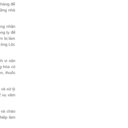
n hàng để
hững nhà
dàng nhận
ng ty để
m bị làm
 ông Lộc
h vi sản
ng hóa có
n, thuốc
 và xử lý
62 vụ xâm
i và chảo
hiệp làm